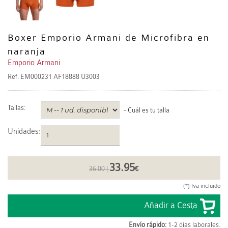
Boxer Emporio Armani de Microfibra en
naranja
Emporio Armani
Ref.
EM000231 AF18888 U3003
Tallas:
-
Cuál es tu talla
Unidades
:
33.95
36.00 |
€
(*) Iva incluido
Envío rápido:
1-2 días laborales.