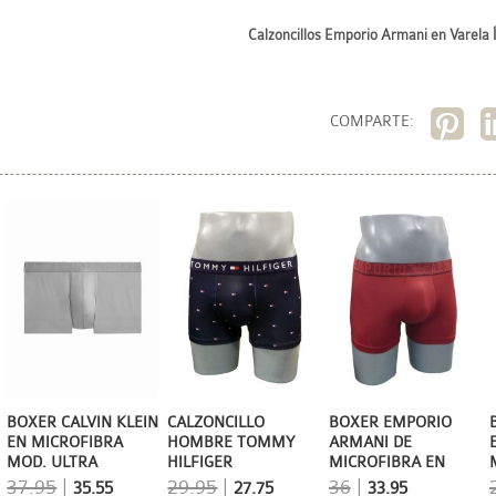
Calzoncillos Emporio Armani en Varela 
COMPARTE:
BOXER CALVIN KLEIN
CALZONCILLO
BOXER EMPORIO
EN MICROFIBRA
HOMBRE TOMMY
ARMANI DE
MOD. ULTRA
HILFIGER
MICROFIBRA EN
SUPPORT EN GRIS
MICROFIBRA AZUL
ROJO CEREZA
37.95
|
29.95
|
36
|
35.55
27.75
33.95