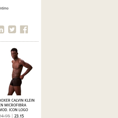
Íntimo
BOXER CALVIN KLEIN
EN MICROFIBRA
MOD. ICON LOGO
GRAPHIC EN NEGRO
24.95
|
23.15