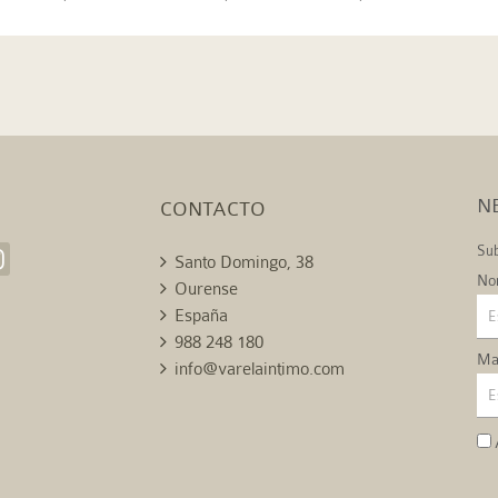
ALEACIÓN
MARINO CON LOGO -
TIRO BAJO
N
CONTACTO
Sub
Santo Domingo, 38
No
Ourense
España
988 248 180
Mai
info@varelaintimo.com