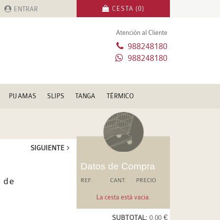
CESTA (0)
ENTRAR
Atención al Cliente
988248180
988248180
PIJAMAS
SLIPS
TANGA
TÉRMICO
SIGUIENTE
Datos de Compra
 de
REF.
CANT.
PRECIO
La cesta está vacia.
SUBTOTAL:
0.00 €