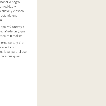
zoncillo negro,
 comodidad y
o suave y elástico
freciendo una
ía.
 tipo
mil rayas
y el
ve, añade un toque
ética minimalista.
ierna corta y tiro
orecedor sin
. Ideal para el uso
 para cualquier