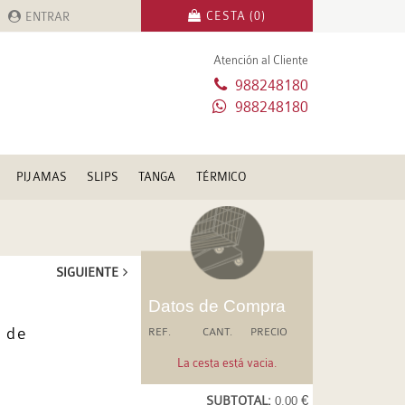
CESTA (0)
ENTRAR
Atención al Cliente
988248180
988248180
PIJAMAS
SLIPS
TANGA
TÉRMICO
SIGUIENTE
Datos de Compra
 de
REF.
CANT.
PRECIO
La cesta está vacia.
SUBTOTAL:
0.00 €