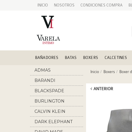
INICIO
NOSOTROS
CONDICIONES COMPRA
B
BAÑADORES
BATAS
BOXERS
CALCETINES
ADMAS
Inicio
Boxers
Boxer d
BARANDI
ANTERIOR
BLACKSPADE
BURLINGTON
CALVIN KLEIN
DARK ELEPHANT