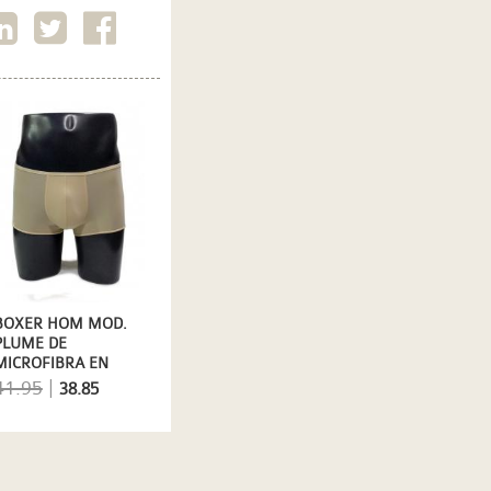
BOXER HOM MOD.
PLUME DE
MICROFIBRA EN
BEIGE
41.95
|
38.85