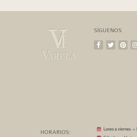
SÍGUENOS
Lunes a viernes
-> 
HORARIOS: