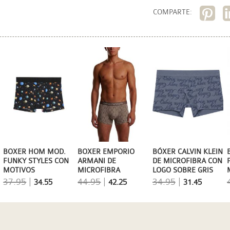
COMPARTE:
BOXER HOM MOD.
BOXER EMPORIO
BÓXER CALVIN KLEIN
FUNKY STYLES CON
ARMANI DE
DE MICROFIBRA CON
MOTIVOS
MICROFIBRA
LOGO SOBRE GRIS
GALÁCTICOS
JAQUARD EN BEIGE
AZULADO
37.95
|
44.95
|
34.95
|
34.55
42.25
31.45
CON LETRAS