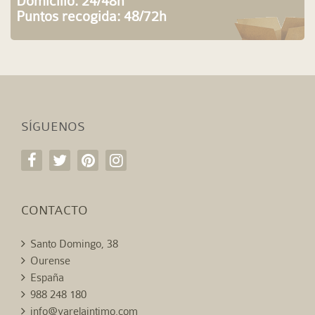
Domicilio: 24/48h
Puntos recogida: 48/72h
SÍGUENOS
CONTACTO
Santo Domingo, 38
Ourense
España
988 248 180
info@varelaintimo.com