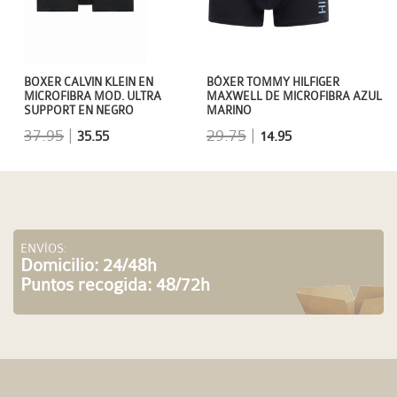
BOXER CALVIN KLEIN EN
BÓXER TOMMY HILFIGER
MICROFIBRA MOD. ULTRA
MAXWELL DE MICROFIBRA AZUL
SUPPORT EN NEGRO
MARINO
37.95
|
29.75
|
35.55
14.95
ENVÍOS:
Domicilio: 24/48h
Puntos recogida: 48/72h