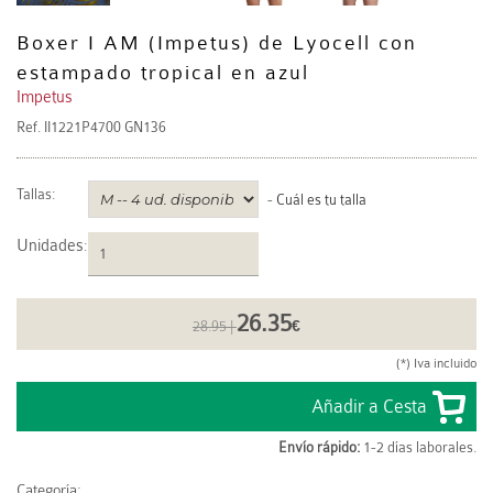
Boxer I AM (Impetus) de Lyocell con
estampado tropical en azul
Impetus
Ref.
II1221P4700 GN136
Tallas:
-
Cuál es tu talla
Unidades
:
26.35
28.95 |
€
(*) Iva incluido
Envío rápido:
1-2 días laborales.
Categoría: