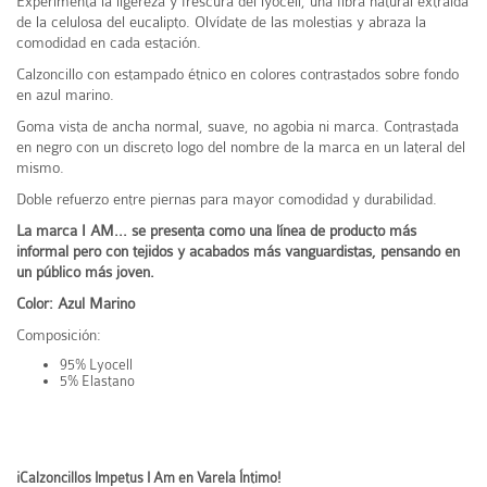
Experimenta la ligereza y frescura del lyocell, una fibra natural extraída
de la celulosa del eucalipto. Olvídate de las molestias y abraza la
comodidad en cada estación.
Calzoncillo con estampado étnico en colores contrastados sobre fondo
en azul marino.
Goma vista de ancha normal, suave, no agobia ni marca. Contrastada
en negro con un discreto logo del nombre de la marca en un lateral del
mismo.
Doble refuerzo entre piernas para mayor comodidad y durabilidad.
La marca I AM... se presenta como una línea de producto más
informal pero con tejidos y acabados más vanguardistas, pensando en
un público más joven.
Color: Azul Marino
Composición:
95% Lyocell
5% Elastano
¡Calzoncillos Impetus I Am en Varela Íntimo!