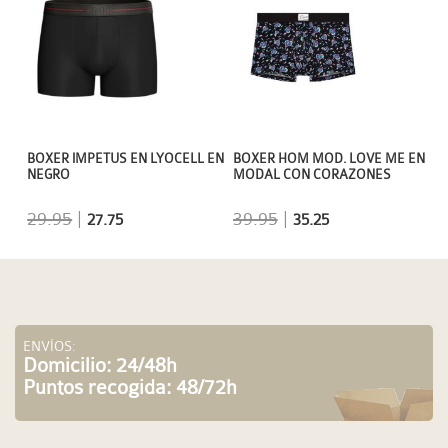
BOXER IMPETUS EN LYOCELL EN
BOXER HOM MOD. LOVE ME EN
NEGRO
MODAL CON CORAZONES
29.95
|
39.95
|
27.75
35.25
ENVÍOS:
Domicilio: 24/48h
Puntos recogida: 48/72h