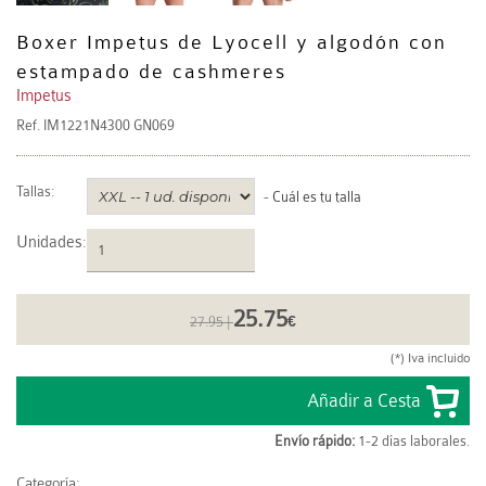
Boxer Impetus de Lyocell y algodón con
estampado de cashmeres
Impetus
Ref.
IM1221N4300 GN069
Tallas:
-
Cuál es tu talla
Unidades
:
25.75
27.95 |
€
(*) Iva incluido
Envío rápido:
1-2 días laborales.
Categoría: