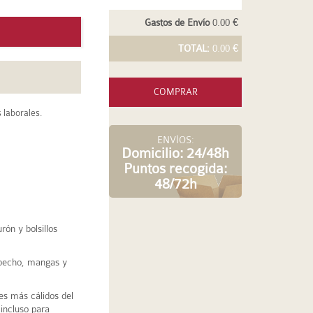
Gastos de Envío
0.00 €
TOTAL:
0.00 €
COMPRAR
 laborales.
ENVÍOS:
Domicilio: 24/48h
Puntos recogida:
48/72h
rón y bolsillos
 pecho, mangas y
ses más cálidos del
incluso para