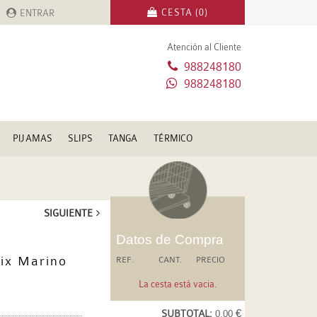
CESTA (0)
ENTRAR
Atención al Cliente
988248180
988248180
PIJAMAS
SLIPS
TANGA
TÉRMICO
SIGUIENTE
Datos de Compra
ix Marino
REF.
CANT.
PRECIO
La cesta está vacia.
SUBTOTAL:
0.00 €