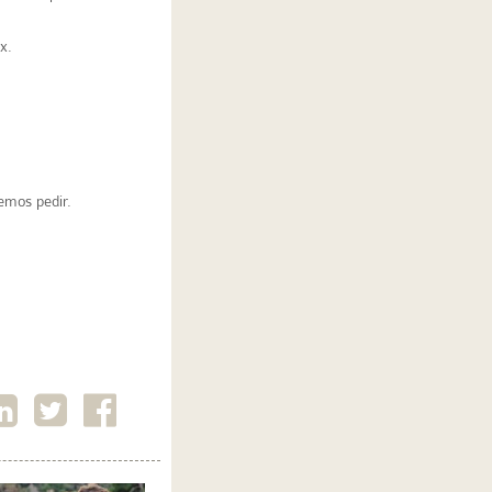
x.
demos pedir.