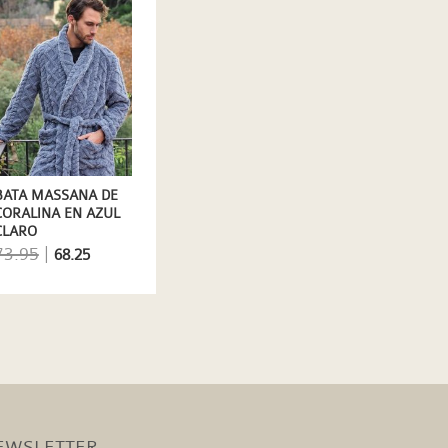
BATA MASSANA DE
CORALINA EN AZUL
CLARO
73.95
|
68.25
EWSLETTER