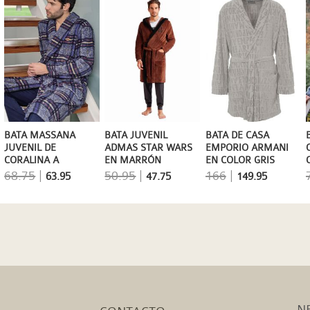
BATA MASSANA
BATA JUVENIL
BATA DE CASA
JUVENIL DE
ADMAS STAR WARS
EMPORIO ARMANI
CORALINA A
EN MARRÓN
EN COLOR GRIS
CUADROS EN AZUL
CLARO
68.75
|
50.95
|
166
|
63.95
47.75
149.95
JEANS
N