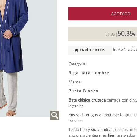
AGOTADO
50.35
56.95 |
€
Envío 1-2 días
ENVÍO GRATIS
Categoría:
Bata para hombre
Marca:
Punto Blanco
Bata clásica cruzada
cerrada con cintu
laterales.
Envivada en gris a contraste tanto en
bolsillos.
Tejido fino y suave, ideal para los me
año o ambientes más bien templados, 