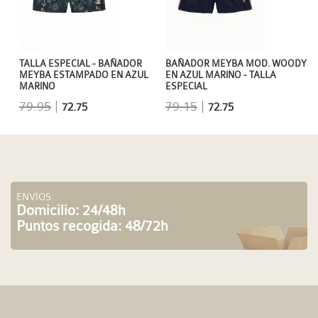
TALLA ESPECIAL - BAÑADOR
BAÑADOR MEYBA MOD. WOODY
MEYBA ESTAMPADO EN AZUL
EN AZUL MARINO - TALLA
MARINO
ESPECIAL
79.95
|
79.15
|
72.75
72.75
ENVÍOS:
Domicilio: 24/48h
Puntos recogida: 48/72h