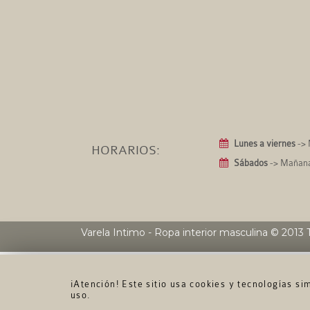
Lunes a viernes
-> 
HORARIOS:
Sábados
-> Mañanas
Varela Intimo - Ropa interior masculina
© 2013 T
¡Atención! Este sitio usa cookies y tecnologías s
uso.