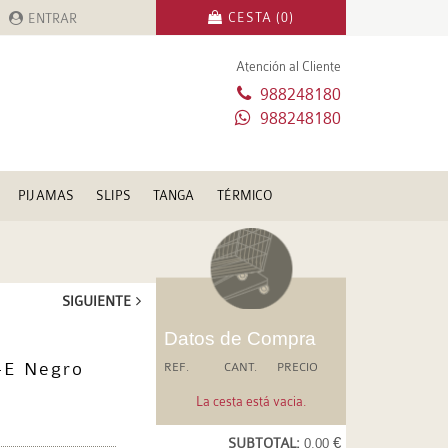
CESTA (0)
ENTRAR
Atención al Cliente
988248180
988248180
PIJAMAS
SLIPS
TANGA
TÉRMICO
SIGUIENTE
Datos de Compra
-E Negro
REF.
CANT.
PRECIO
La cesta está vacia.
SUBTOTAL:
0.00 €