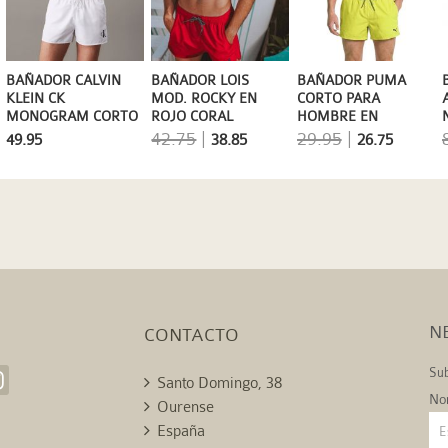
BAÑADOR CALVIN
BAÑADOR LOIS
BAÑADOR PUMA
KLEIN CK
MOD. ROCKY EN
CORTO PARA
MONOGRAM CORTO
ROJO CORAL
HOMBRE EN
EN BLANCO
AMARILLO LIMÓN DE
42.75
|
29.95
|
49.95
38.85
26.75
SECADO RÁPIDO
N
CONTACTO
Sub
Santo Domingo, 38
No
Ourense
España