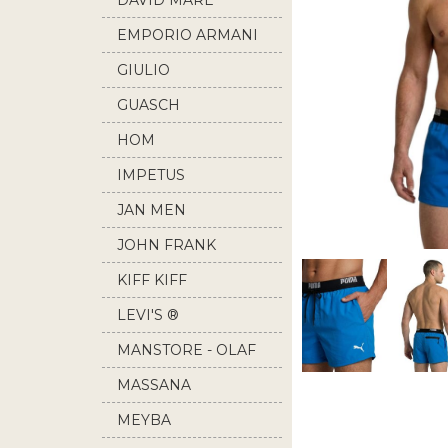
DAVID MARE
EMPORIO ARMANI
GIULIO
GUASCH
HOM
IMPETUS
JAN MEN
JOHN FRANK
KIFF KIFF
LEVI'S ®
MANSTORE - OLAF
BENZ
MASSANA
MEYBA