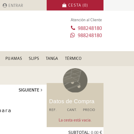
CESTA (0)
ENTRAR
Atención al Cliente
988248180
988248180
PIJAMAS
SLIPS
TANGA
TÉRMICO
SIGUIENTE
Datos de Compra
para
REF.
CANT.
PRECIO
La cesta está vacia.
SUBTOTAL:
0.00 €