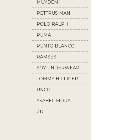
MUYDEMI
PETTRUS MAN
POLO RALPH
LAUREN
PUMA
PUNTO BLANCO
RAMSÉS
SOY UNDERWEAR
TOMMY HILFIGER
UNCO
YSABEL MORA
ZD