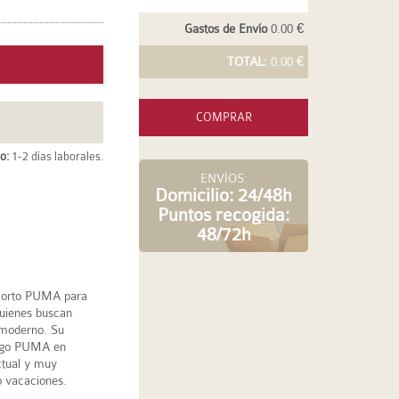
Gastos de Envío
0.00 €
TOTAL:
0.00 €
COMPRAR
o:
1-2 días laborales.
ENVÍOS:
Domicilio: 24/48h
Puntos recogida:
48/72h
 corto PUMA para
quienes buscan
 moderno. Su
 logo PUMA en
ctual y muy
 o vacaciones.