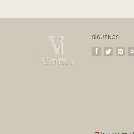
SÍGUENOS
Lunes a viernes
-> 