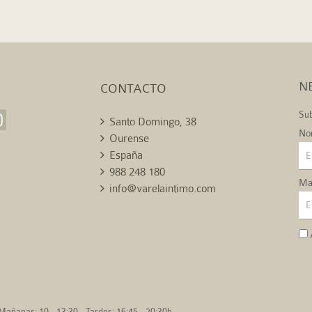
N
CONTACTO
Sub
Santo Domingo, 38
No
Ourense
España
988 248 180
Mai
info@varelaintimo.com
Mañanas: 10 - 13:30 - Tardes: 16:45 - 20:30h