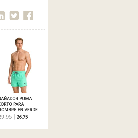
BAÑADOR PUMA
CORTO PARA
HOMBRE EN VERDE
CLARO DE SECADO
29.95
|
26.75
RÁPIDO