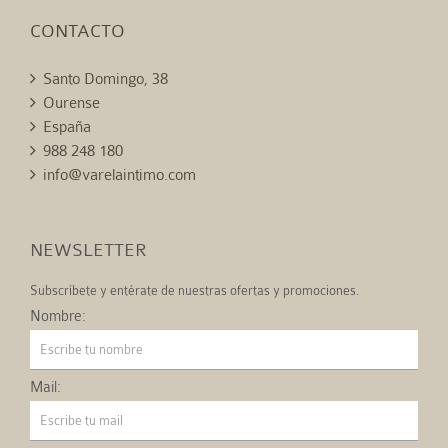
CONTACTO
Santo Domingo, 38
Ourense
España
988 248 180
info@varelaintimo.com
NEWSLETTER
Subscríbete y entérate de nuestras ofertas y promociones.
Nombre:
Mail: