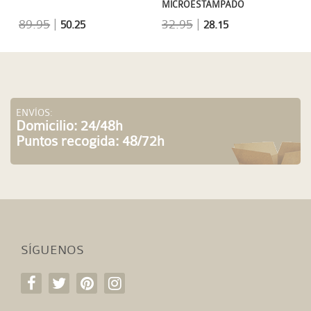
MICROESTAMPADO
89.95
|
32.95
|
50.25
28.15
ENVÍOS:
Domicilio: 24/48h
Puntos recogida: 48/72h
SÍGUENOS