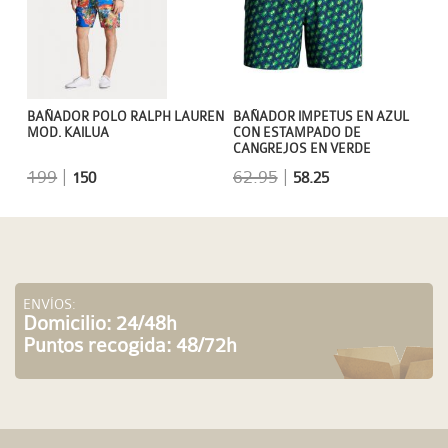
BAÑADOR POLO RALPH LAUREN
BAÑADOR IMPETUS EN AZUL
MOD. KAILUA
CON ESTAMPADO DE
CANGREJOS EN VERDE
199
|
62.95
|
150
58.25
ENVÍOS:
Domicilio: 24/48h
Puntos recogida: 48/72h