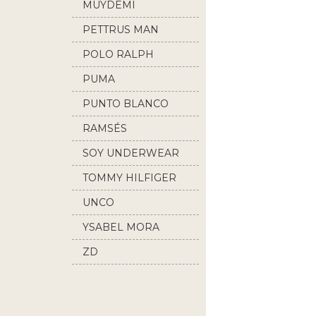
MUYDEMI
PETTRUS MAN
POLO RALPH
LAUREN
PUMA
PUNTO BLANCO
RAMSÉS
SOY UNDERWEAR
TOMMY HILFIGER
UNCO
YSABEL MORA
ZD