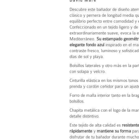
David Mare
Descubre este bañador de diseño atem
clásico y pernera de longitud media q
equilibrio perfecto entre comodidad y e
Confeccionado en un tejido ligero y de
extraordinariamente suave, evoca la e
Mediterráneo.
Su estampado geométri
elegante fondo azul
inspirado en el ma
contraste fresco, luminoso y sofisticad
días de sol y playa.
Bolsillos laterales y otro más en la pa
con solapa y velcro.
Cinturilla elástica en los mismos tonos
prenda y cordón ceñidor para un ajust
Forro de malla interior tanto en la br
bolsillos.
Chapita metálica con el logo de la ma
detalle distintivo.
Este tejido de alta calidad es
resistente
rápidamente
y
mantiene su forma
par
disfrutar de tu bañador durante mucho