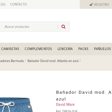
LOG
CONTACTO
REGISTRO
CAMISETAS
COMPLEMENTOS
LENCERÍA
PACKS
PAÑUELOS
adores Bermuda
Bañador David mod. Atlantis en azul
Bañador David mod. At
azul
David Mare
Ref.
DM26-026