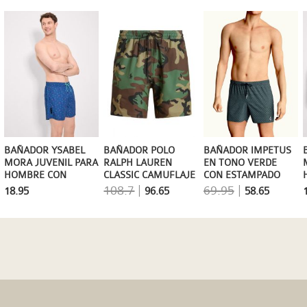
BAÑADOR POLO
BAÑADOR YSABEL
BAÑADOR IMPETUS
RALPH LAUREN
MORA JUVENIL PARA
EN TONO VERDE
CLASSIC CAMUFLAJE
HOMBRE CON
CON ESTAMPADO
TRAVELER SHORT
BICICLETAS EN AZUL
GEOMÉTRICO
108.7
|
69.95
|
96.65
18.95
58.65