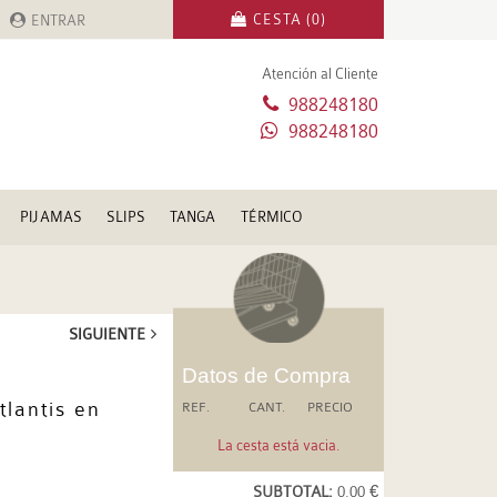
CESTA (0)
ENTRAR
Atención al Cliente
988248180
988248180
PIJAMAS
SLIPS
TANGA
TÉRMICO
SIGUIENTE
Datos de Compra
lantis en
REF.
CANT.
PRECIO
La cesta está vacia.
SUBTOTAL:
0.00 €