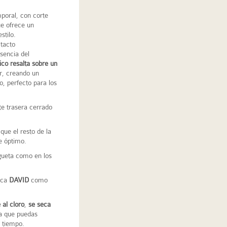
poral, con corte
ue ofrece un
stilo.
 tacto
sencia del
co resalta sobre un
r, creando un
o, perfecto para los
rte trasera cerrado
 que el resto de la
e óptimo.
agueta como en los
rca
DAVID
como
 al cloro
,
se seca
a que puedas
 tiempo.