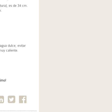
ntura), es de 34 cm.
x.
agua dulce, evitar
muy caliente.
timo!