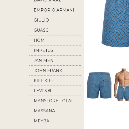
DAVID MARE
EMPORIO ARMANI
GIULIO
GUASCH
HOM
IMPETUS
JAN MEN
JOHN FRANK
KIFF KIFF
LEVI'S ®
MANSTORE - OLAF
BENZ
MASSANA
MEYBA