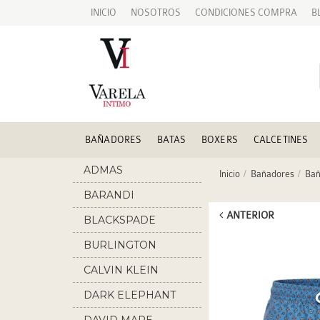
INICIO
NOSOTROS
CONDICIONES COMPRA
B
BAÑADORES
BATAS
BOXERS
CALCETINES
ADMAS
Inicio
Bañadores
Bañ
BARANDI
ANTERIOR
BLACKSPADE
BURLINGTON
CALVIN KLEIN
DARK ELEPHANT