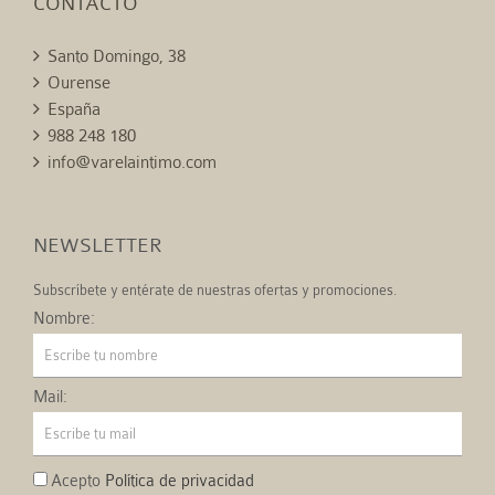
CONTACTO
Santo Domingo, 38
Ourense
España
988 248 180
info@varelaintimo.com
NEWSLETTER
Subscríbete y entérate de nuestras ofertas y promociones.
Nombre:
Mail:
Acepto
Política de privacidad