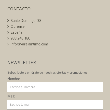
CONTACTO
Santo Domingo, 38
Ourense
España
988 248 180
info@varelaintimo.com
NEWSLETTER
Subscríbete y entérate de nuestras ofertas y promociones.
Nombre:
Mail: