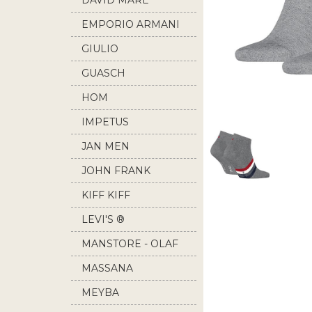
DAVID MARE
EMPORIO ARMANI
GIULIO
GUASCH
HOM
IMPETUS
JAN MEN
JOHN FRANK
KIFF KIFF
LEVI'S ®
MANSTORE - OLAF
BENZ
MASSANA
MEYBA