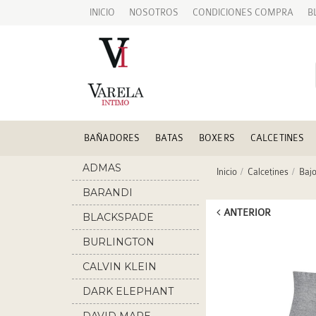
INICIO
NOSOTROS
CONDICIONES COMPRA
B
BAÑADORES
BATAS
BOXERS
CALCETINES
ADMAS
Inicio
Calcetines
Bajo
BARANDI
ANTERIOR
BLACKSPADE
BURLINGTON
CALVIN KLEIN
DARK ELEPHANT