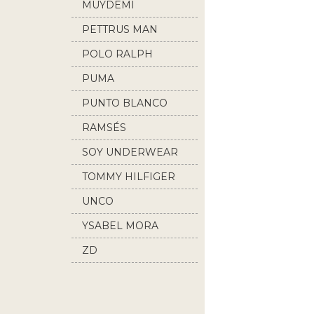
MUYDEMI
PETTRUS MAN
POLO RALPH
LAUREN
PUMA
PUNTO BLANCO
RAMSÉS
SOY UNDERWEAR
TOMMY HILFIGER
UNCO
YSABEL MORA
ZD