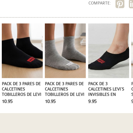
COMPARTE:
PACK DE 3 PARES DE
PACK DE 3 PARES DE
PACK DE 3
CALCETINES
CALCETINES
CALCETINES LEVI´S
TOBILLEROS DE LEVI
TOBILLEROS DE LEVI
INVISIBLES EN
´S EN NEGRO
´S EN GRIS Y BLANCO
NEGRO
10.95
10.95
9.95