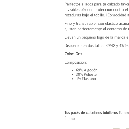
Perfectos aliados para tu calzado favor
invisibles ofrecen protección contra el
rozaduras bajo el tobillo. ¡Comodidad 
Fino y transpirable, con elástico acan
ajusten perfectamente al contorno de n
Llevan un pequeño logo de la marca en
Disponible en dos tallas: 39/42 y 43/46
Color: Gris
Composición:
69% Algodón
30% Poliéster
1% Elastano
Tus packs de calcetines tobilleros Tommy
Íntimo