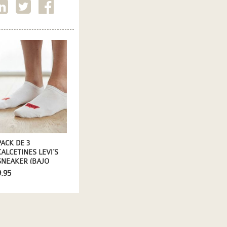
PACK DE 3
CALCETINES LEVI´S
SNEAKER (BAJO
TOBILLO) EN
9.95
BLANCO