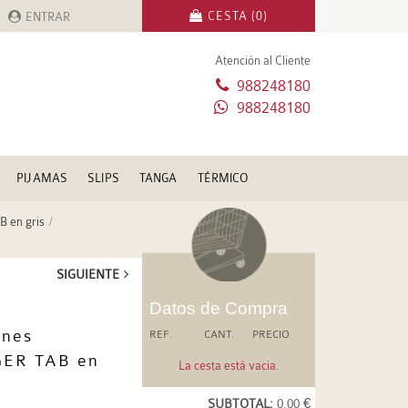
CESTA (0)
ENTRAR
Atención al Cliente
988248180
988248180
PIJAMAS
SLIPS
TANGA
TÉRMICO
B en gris
SIGUIENTE
Datos de Compra
ines
REF.
CANT.
PRECIO
GER TAB en
La cesta está vacia.
SUBTOTAL:
0.00 €