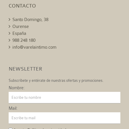
CONTACTO
Santo Domingo, 38
Ourense
España
988 248 180
info@varelaintimo.com
NEWSLETTER
Subscríbete y entérate de nuestras ofertas y promociones.
Nombre:
Mail: