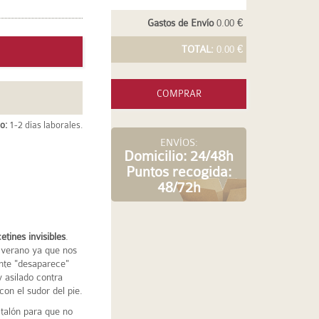
Gastos de Envío
0.00 €
TOTAL:
0.00 €
COMPRAR
o:
1-2 días laborales.
ENVÍOS:
Domicilio: 24/48h
Puntos recogida:
48/72h
etines invisibles
.
 verano ya que nos
ente "desaparece"
y asilado contra
con el sudor del pie.
l talón para que no