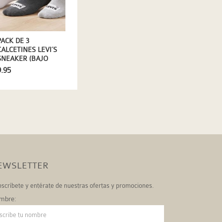
PACK DE 3
CALCETINES LEVI´S
SNEAKER (BAJO
TOBILLO) EN GRIS Y
9.95
BLANCO
EWSLETTER
scríbete y entérate de nuestras ofertas y promociones.
mbre: