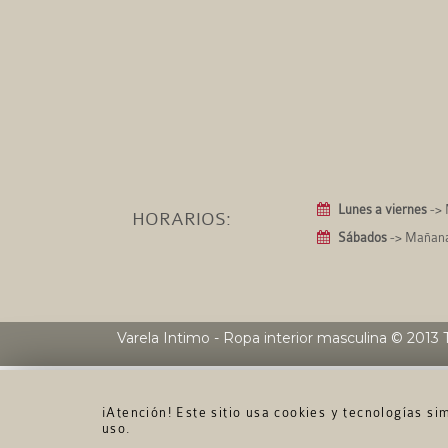
Lunes a viernes
-> 
HORARIOS:
Sábados
-> Mañanas
Varela Intimo - Ropa interior masculina
© 2013 T
¡Atención! Este sitio usa cookies y tecnologías s
uso.