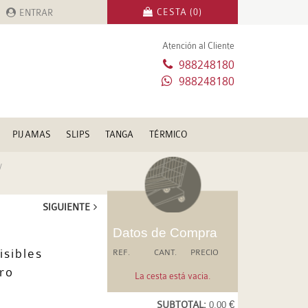
CESTA (0)
ENTRAR
Atención al Cliente
988248180
988248180
PIJAMAS
SLIPS
TANGA
TÉRMICO
SIGUIENTE
Datos de Compra
isibles
REF.
CANT.
PRECIO
ro
La cesta está vacia.
SUBTOTAL:
0.00 €