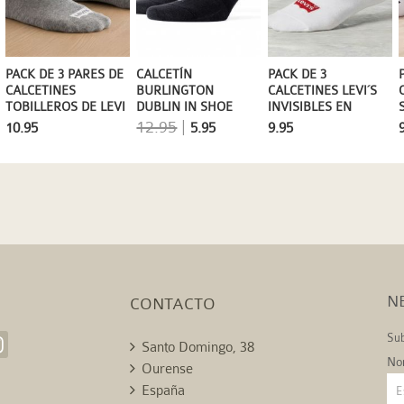
CALCETÍN
PACK DE 3 PARES DE
PACK DE 3
BURLINGTON
CALCETINES
CALCETINES LEVI´S
DUBLIN IN SHOE
TOBILLEROS DE LEVI
INVISIBLES EN
INVISBLE
´S EN GRIS Y BLANCO
BLANCO
12.95
|
5.95
10.95
9.95
N
CONTACTO
Sub
Santo Domingo, 38
No
Ourense
España