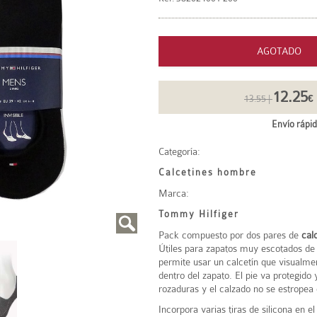
AGOTADO
12.25
13.55 |
€
Envío rápid
Categoría:
Calcetines hombre
Marca:
Tommy Hilfiger
Pack compuesto por dos pares de
calc
Útiles para zapatos muy escotados de
permite usar un calcetín que visualm
dentro del zapato. El pie va protegido 
rozaduras y el calzado no se estropea 
Incorpora varias tiras de silicona en e