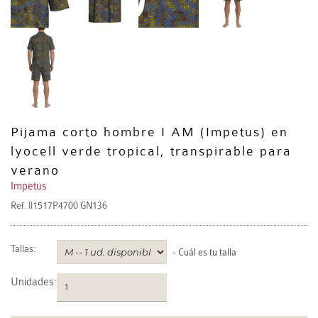
Pijama corto hombre I AM (Impetus) en
lyocell verde tropical, transpirable para
verano
Impetus
Ref.
II1517P4700 GN136
Tallas:
-
Cuál es tu talla
Unidades
: