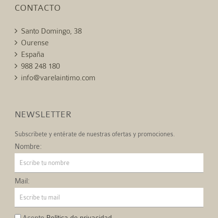
CONTACTO
Santo Domingo, 38
Ourense
España
988 248 180
info@varelaintimo.com
NEWSLETTER
Subscríbete y entérate de nuestras ofertas y promociones.
Nombre:
Mail: