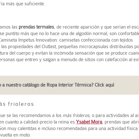
ía más que suficiente.
jamos las
prendas termales
, de reciente aparición y que serían el esc
ese puntito más que no lo hace una de algodón normal, son confortabl
a Camiseta Impetus Innovation: camisetas confeccionada con tejidos
 las propiedades del Outlast, pequeñas microcapsulas distribuidas po
atura del cuerpo y evitan la incómoda sensación que se produce cua
rsonas que entren y salgan a menudo de sitios con calefacción al ex
 a nuestro catálogo de Ropa Interior Térmica? Click aquí
ás frioleros
 que se las recomendamos a los
más frioleros,
o para actividades al ai
en cuanto a calidad-precio la reina es
Ysabel Mora
, prendas que abr
Son muy calentitas e incluso recomendadas para una actividad física 
 vuelta en moto.