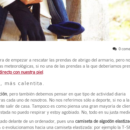
0 come
a de empezar a rescatar las prendas de abrigo del armario, pero no
as meteorológicas, si no una de las prendas a la que deberíamos pre
directo con nuestra piel
.
, más calentita.
ción
, pero también debemos pensar en que tipo de actividad diaria
as cada uno de nosotros. No nos referimos sólo a deporte, si no a la
nte salir de casa. Tampoco es como piensa una gran mayoría de clie
ustada no puedo respirar y estoy agobiado. No, todo en su justa medi
entado delante de un ordenador, pues una
camiseta de algodón elastiz
 evolucionamos hacia una camiseta elastizada: por ejemplo la T-Sh