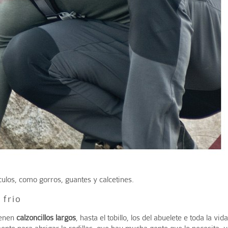
los, como gorros, guantes y calcetines.
 frío
ienen
calzoncillos largos
, hasta el tobillo, los del abuelete e toda la vid