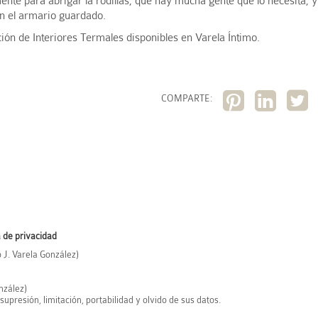
nte para abrigar la rodillas, que hay mucha gente que lo necesita, y
en el armario guardado.
cción de Interiores Termales disponibles en Varela Íntimo.
COMPARTE:
a de privacidad
 J. Varela González)
nzález)
supresión, limitación, portabilidad y olvido de sus datos.