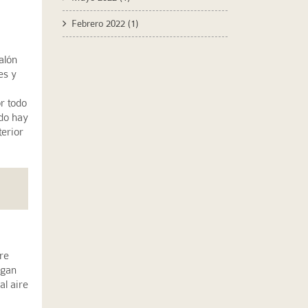
Febrero 2022
(1)
alón
es y
r todo
ndo hay
terior
re
igan
al aire